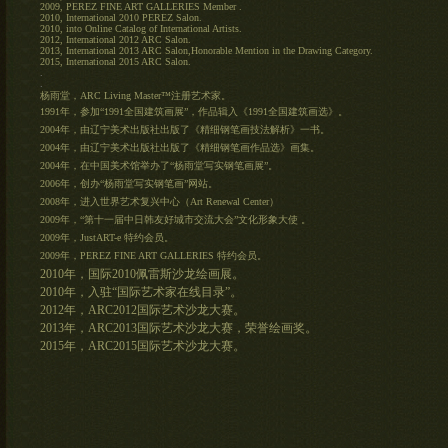
2009, PEREZ FINE ART GALLERIES Member .
2010, International 2010 PEREZ Salon.
2010, into Online Catalog of International Artists.
2012, International 2012 ARC Salon.
2013, International 2013 ARC Salon,Honorable Mention in the Drawing Category.
2015, International 2015 ARC Salon.
.
.
杨雨堂，ARC Living Master™注册艺术家。
1991年，参加“1991全国建筑画展”，作品辑入《1991全国建筑画选》。
2004年，由辽宁美术出版社出版了《精细钢笔画技法解析》一书。
2004年，由辽宁美术出版社出版了《精细钢笔画作品选》画集。
2004年，在中国美术馆举办了“杨雨堂写实钢笔画展”。
2006年，创办“杨雨堂写实钢笔画”网站。
2008年，进入世界艺术复兴中心（Art Renewal Center）
2009年，“第十一届中日韩友好城市交流大会”文化形象大使 。
2009年，JustART-e 特约会员。
2009年，PEREZ FINE ART GALLERIES 特约会员。
。
2010年，国际2010佩雷斯沙龙绘画展
。
2010年，入驻“国际艺术家在线目录”
。
2012年，ARC2012国际艺术沙龙大赛
。
2013年，ARC2013国际艺术沙龙大赛，荣誉绘画奖
。
2015年，ARC2015国际艺术沙龙大赛