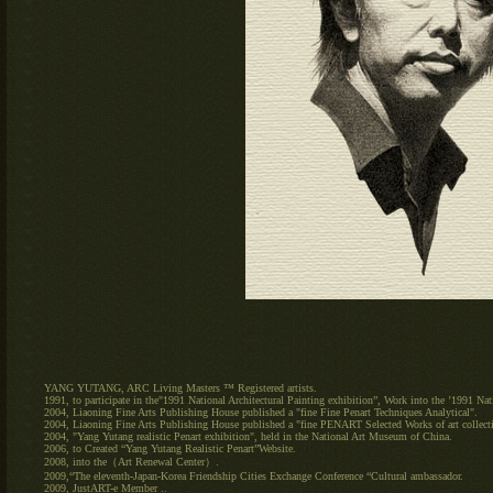
YANG YUTANG, ARC Living Masters ™ Registered artists.
1991, to participate in the"1991 National Architectural Painting exhibition”, Work into the ’1991 Nati
2004, Liaoning Fine Arts Publishing House published a "fine Fine Penart Techniques Analytical".
2004, Liaoning Fine Arts Publishing House published a "fine PENART Selected Works of art collect
2004, "Yang Yutang realistic Penart exhibition", held in the National Art Museum of China.
2006, to Created “Yang Yutang Realistic Penart”Website.
2008, into the（Art Renewal Center）.
2009,“The eleventh-Japan-Korea Friendship Cities Exchange Conference “Cultural ambassador.
2009, JustART-e Member ..