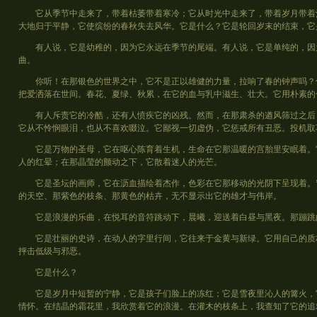
它从季节中走来了，带着枯萎带着寒冷；它从时光中走来了，带着岁月带着沧
大地归于平静，它使缤纷的春秋失去风华。它是什么？它是轮回岁末的结束，它
有人说，它是幼稚的，因为它永远在季节的尾端。有人说，它是单纯的，因为
曲。
你听！在那银色的世界之中，它不是正以雄健的力量，拉响了春的钟声吗？你
把爱洒落在世间。春花、夏绿、秋累，在它的血与乳中滋生、壮大。它用朴素的
有人斥责它的冷酷，还有人愤疾它的凶残。然而，在那肃杀的遒风筛过之后，
它从不怜悯眼泪，也从不喜欢啜泣。它鄙视一切虚伪，它惩戒所有丑恶。投机取
它是万物的圣母，它在呕心陈育着生机，生命在它那温暖的宫胎里安眠着。它
人的红晕；在那晶莹的颤动之下，它散着迷人的光芒。
它是圣坛的画师，它在沥血描绘着杰作，色彩在它那移动的光阴下呈现着。穹
的天空、那紫色的枝条、那黄色的枯卉，无不显示出它的雄才与伟岸。
它是浪漫的乐曲，在悦耳的音符跳动下，晨曦，迎送着白昼与黑夜。那蹦跳的
它是壮丽的史诗，在动人的字里行间，它往来于金黄与新绿。它用自己的质朴
抨击低级与邪恶。
它是什么？
它是岁月中短暂的宁静，它是孩子们脸上的冻红；它是雪夜里沁人的篝火，它
情怀。在结晶的霜花里，我欣赏着它的浪漫。在灌木的枝条上，我查知了它的追