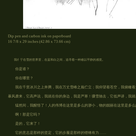
Dip pen and carbon ink on paperboard
16 7/8 x 29 inches (42.86 x 73.66 cm)
我彳亍在雪的世界里，在蓝和白之间，追寻着一种难以平静的感觉。
你是谁？
你在哪里？
我在千里冰川之上奔腾，我在万丈雪峰之巅伫立；我仰望着苍空，我俯瞰着大
暴风袭来，它高声说，我就在你的身边，我是严寒！骤雪驰去，它低声讲，我就
猛然间，我醒悟了！人的伟博在这里是多么的渺小，物的靓丽在这里是多么的
啊！那是它吗？
是的，它来了！
它的意志是那样的坚定，它的步履是那样的铿锵有力……