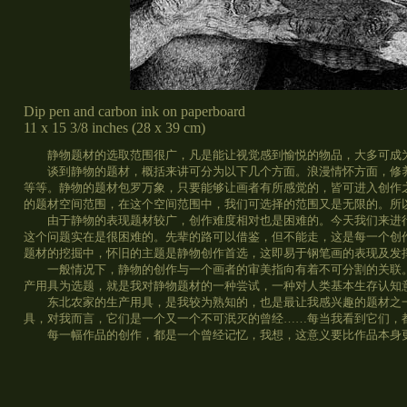
Dip pen and carbon ink on paperboard
11 x 15 3/8 inches (28 x 39 cm)
静物题材的选取范围很广，凡是能让视觉感到愉悦的物品，大多可成
谈到静物的题材，概括来讲可分为以下几个方面。浪漫情怀方面，修养
等等。静物的题材包罗万象，只要能够让画者有所感觉的，皆可进入创作
的题材空间范围，在这个空间范围中，我们可选择的范围又是无限的。所
由于静物的表现题材较广，创作难度相对也是困难的。今天我们来进行
这个问题实在是很困难的。先辈的路可以借鉴，但不能走，这是每一个创
题材的挖掘中，怀旧的主题是静物创作首选，这即易于钢笔画的表现及发
一般情况下，静物的创作与一个画者的审美指向有着不可分割的关联。
产用具为选题，就是我对静物题材的一种尝试，一种对人类基本生存认知
东北农家的生产用具，是我较为熟知的，也是最让我感兴趣的题材之一
具，对我而言，它们是一个又一个不可泯灭的曾经……每当我看到它们，
每一幅作品的创作，都是一个曾经记忆，我想，这意义要比作品本身更